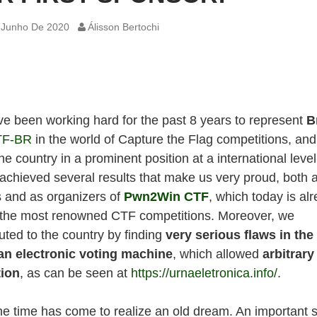
 Junho De 2020
Álisson Bertochi
e been working hard for the past 8 years to represent
B
TF-BR
in the world of Capture the Flag competitions, and
he country in a prominent position at a international level
achieved several results that make us very proud, both 
s and as organizers of
Pwn2Win CTF
, which today is al
 the most renowned CTF competitions. Moreover, we
uted to the country by finding
very serious flaws
in the
ian electronic voting machine
, which allowed
arbitrar
ion
, as can be seen at
https://urnaeletronica.info/
.
he time has come to realize an old dream. An important s