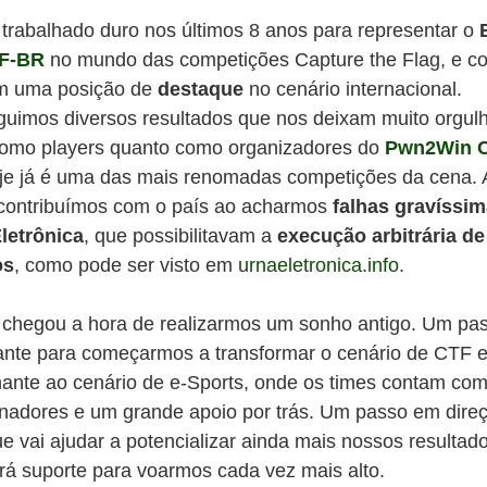
trabalhado duro nos últimos 8 anos para representar o
F-BR
no mundo das competições Capture the Flag, e co
m uma posição de
destaque
no cenário internacional.
uimos diversos resultados que nos deixam muito orgul
como players quanto como organizadores do
Pwn2Win 
je já é uma das mais renomadas competições da cena.
 contribuímos com o país ao acharmos
falhas gravíssi
letrônica
, que possibilitavam a
execução arbitrária de
os
, como pode ser visto em
urnaeletronica.info.
 chegou a hora de realizarmos um sonho antigo. Um pa
ante para começarmos a transformar o cenário de CTF 
ante ao cenário de e-Sports, onde os times contam co
inadores e um grande apoio por trás. Um passo em dire
ue vai ajudar a potencializar ainda mais nossos resultad
rá suporte para voarmos cada vez mais alto.