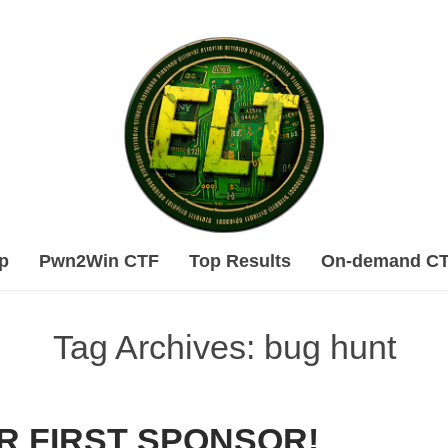
Skip
p
Pwn2Win CTF
Top Results
On-demand C
to
content
Tag Archives: bug hunt
R FIRST SPONSOR!