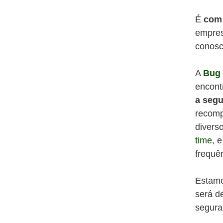
É
com 
empres
conosc
A
Bug
encon
a segu
recomp
divers
time
, 
frequê
Estamo
será de
segura