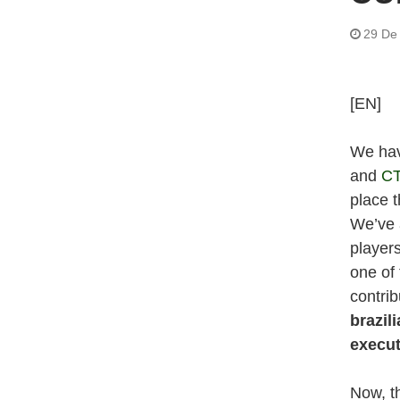
29 De
[EN]
We hav
and
C
place t
We’ve 
player
one of
contrib
brazil
execut
Now, t