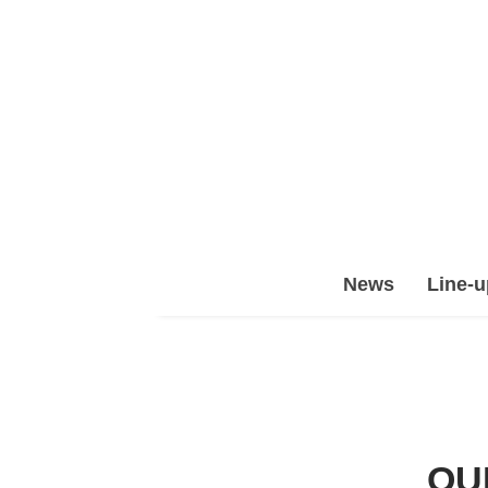
Epic
News
Line-u
Leet
Team
(ELT)
OU