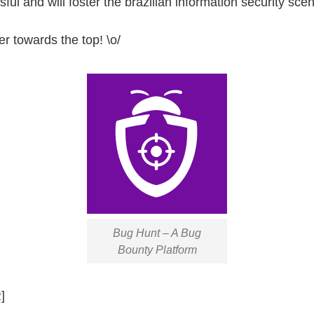
ful and will foster the brazilian information security sce
r towards the top! \o/
Bug Hunt – A Bug
Bounty Platform
]