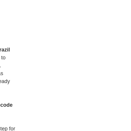
razil
 to
.
as
ready
y code
tep for