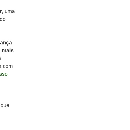
r
, uma
ndo
rança
z mais
m
ta com
sso
 que