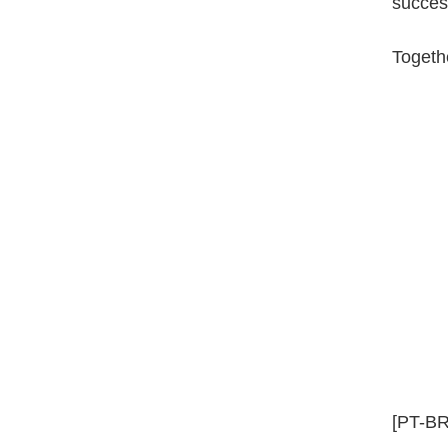
success
Togethe
[PT-BR