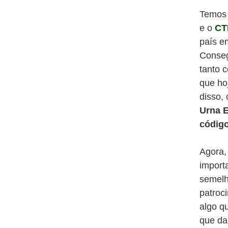
Temos 
e o
CT
país e
Conseg
tanto 
que ho
disso,
Urna E
códig
Agora,
import
semelh
patroc
algo q
que da