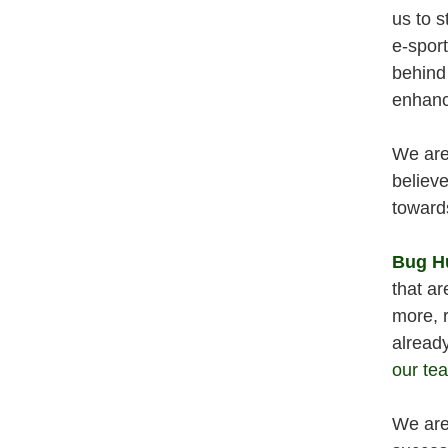
us to s
e-spor
behind 
enhance
We are
believe
towards
Bug H
that ar
more, r
alread
our te
We are 