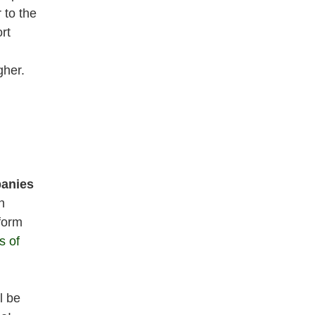
 to the
rt
gher.
anies
n
tform
 of
l be