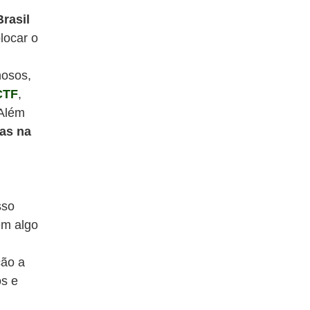
Brasil
locar o
hosos,
CTF
,
 Além
mas na
sso
em algo
m
ção a
os e