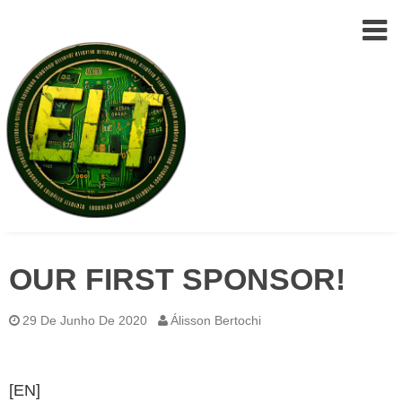
Epic
Skip
Leet
OUR FIRST SPONSOR!
to
Team
(ELT)
content
29 De Junho De 2020
Álisson Bertochi
[EN]