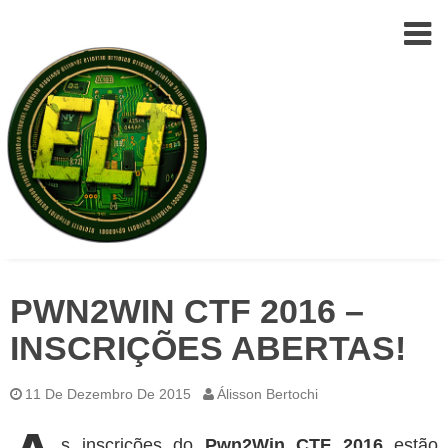
Epic
Skip
Leet
PWN2WIN CTF 2016 –
to
Team
(ELT)
content
INSCRIÇÕES ABERTAS!
11 De Dezembro De 2015
Álisson Bertochi
s inscrições do
Pwn2Win CTF 2016
estão