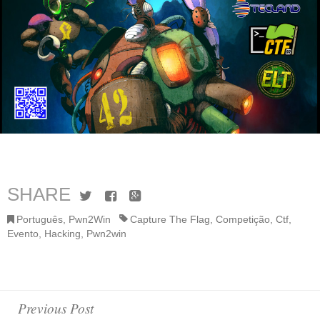
SHARE
Twitter
Facebook
Google+
Português
,
Pwn2Win
Capture The Flag
,
Competição
,
Ctf
,
Evento
,
Hacking
,
Pwn2win
Post
Previous Post