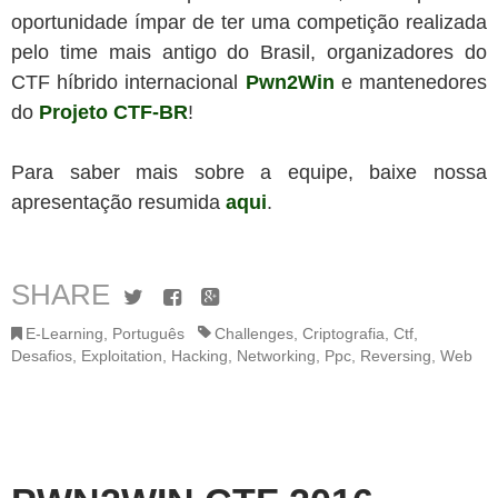
oportunidade ímpar de ter uma competição realizada
pelo time mais antigo do Brasil, organizadores do
CTF híbrido internacional
Pwn2Win
e mantenedores
do
Projeto CTF-BR
!
Para saber mais sobre a equipe, baixe nossa
apresentação resumida
aqui
.
SHARE
Twitter
Facebook
Google+
E-Learning
,
Português
Challenges
,
Criptografia
,
Ctf
,
Desafios
,
Exploitation
,
Hacking
,
Networking
,
Ppc
,
Reversing
,
Web