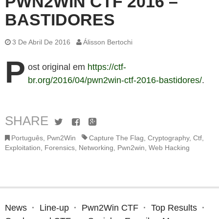
PWN2WIN CTF 2016 –
BASTIDORES
3 De Abril De 2016
Álisson Bertochi
P
ost original em
https://ctf-
br.org/2016/04/pwn2win-ctf-2016-bastidores/
.
SHARE
Twitter
Facebook
Google+
Português
,
Pwn2Win
Capture The Flag
,
Cryptography
,
Ctf
,
Exploitation
,
Forensics
,
Networking
,
Pwn2win
,
Web Hacking
News
Line-up
Pwn2Win CTF
Top Results