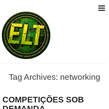
Epic
Skip
Leet
to
Tag Archives: networking
Team
(ELT)
content
COMPETIÇÕES SOB
DEMANDA