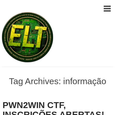
Epic
Skip
Leet
to
Tag Archives: informação
Team
(ELT)
content
PWN2WIN CTF,
INSCRIÇÕES ABERTAS!