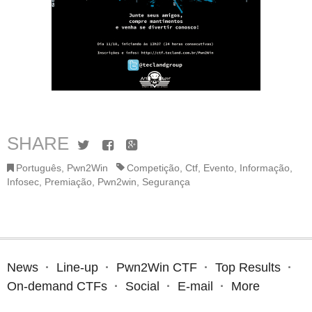
SHARE
Twitter
Facebook
Google+
Português
,
Pwn2Win
Competição
,
Ctf
,
Evento
,
Informação
,
Infosec
,
Premiação
,
Pwn2win
,
Segurança
News
Line-up
Pwn2Win CTF
Top Results
On-demand CTFs
Social
E-mail
More