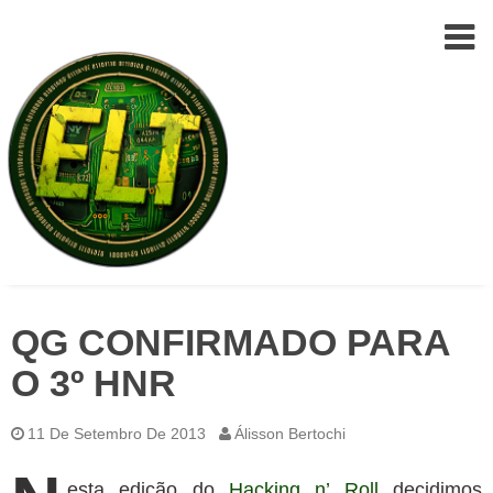
Epic
Skip
Leet
QG CONFIRMADO PARA
to
Team
(ELT)
content
O 3º HNR
11 De Setembro De 2013
Álisson Bertochi
esta edição do
Hacking n’ Roll
decidimos