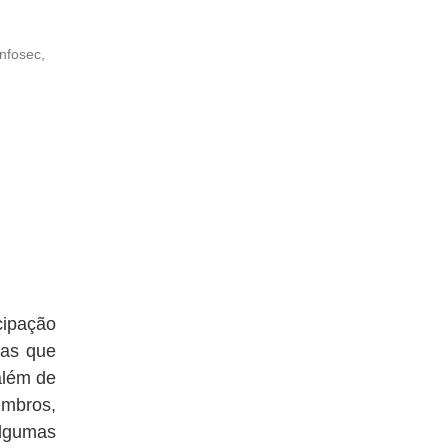
Infosec
,
cipação
las que
além de
embros,
algumas