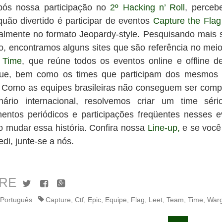
pós nossa participação no
2º Hacking n’ Roll
, perce
quão divertido é participar de eventos
Capture the Flag
palmente no formato Jeopardy-style. Pesquisando mais 
o, encontramos alguns sites que são referência no mei
 Time
, que reúne todos os eventos online e offline d
ue, bem como os times que participam dos mesmos 
s. Como as equipes brasileiras não conseguem ser compe
ário internacional, resolvemos criar um time sér
mentos periódicos e participações freqüentes nesses e
o mudar essa história. Confira nossa
Line-up,
e se você
Jedi, junte-se a nós.
RE
Twitter
Facebook
Google+
Português
Capture
,
Ctf
,
Epic
,
Equipe
,
Flag
,
Leet
,
Team
,
Time
,
War