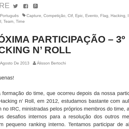
RE
Twitter
Facebook
Google+
Português
Capture
,
Competição
,
Ctf
,
Epic
,
Evento
,
Flag
,
Hacking
,
l
,
Team
,
Time
ÓXIMA PARTICIPAÇÃO – 3º
CKING N’ ROLL
 Agosto De 2013
Álisson Bertochi
uenas!
 formação do time, que ocorreu depois da nossa parti
Hacking n’ Roll, em 2012, estudamos bastante com au
m no IRC, ministradas pelos próprios membros do time, 
os desafios internos para a resolução dos outros m
 pequeno ranking interno. Tentamos participar de 