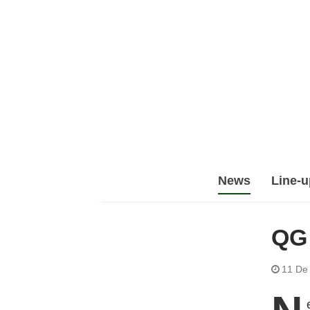
Epic
News
Line-u
Leet
Team
(ELT)
QG
11 De