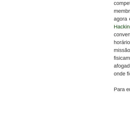
compet
membr
agora 
Hacking
conven
horári
missão
fisica
afogad
onde f
Para en