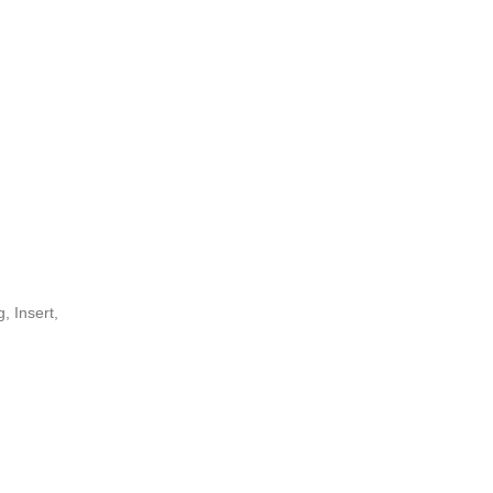
g
,
Insert
,