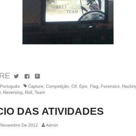
RE
Twitter
Facebook
Google+
Português
Capture
,
Competição
,
Ctf
,
Epic
,
Flag
,
Forensics
,
Hackin
y
,
Reversing
,
Roll
,
Team
ÍCIO DAS ATIVIDADES
 Novembro De 2012
Admin