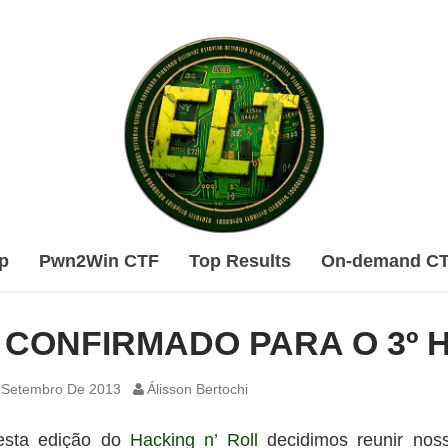
Skip
p
Pwn2Win CTF
Top Results
On-demand C
to
content
 CONFIRMADO PARA O 3º 
 Setembro De 2013
Álisson Bertochi
esta edição do
Hacking n’ Roll
decidimos reunir nos