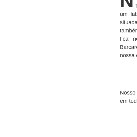
N
um lab
situa
também
fica n
Barcar
nossa 
Nosso 
em tod