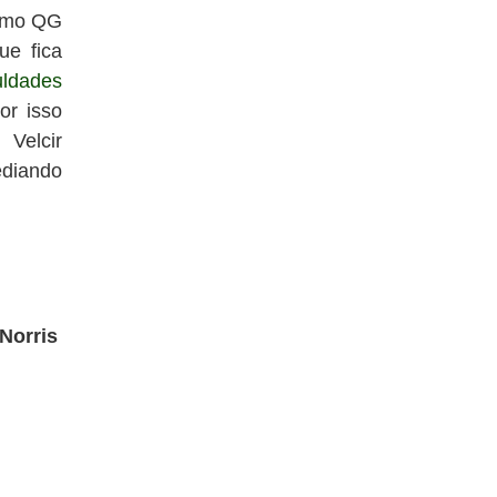
como QG
ue fica
ldades
or isso
Velcir
ediando
Norris