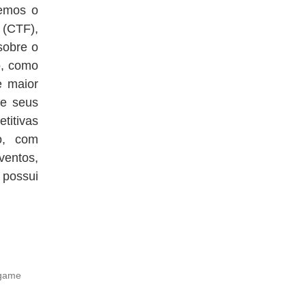
bemos o
(CTF),
sobre o
o, como
e maior
e seus
titivas
io, com
ventos,
 possui
game