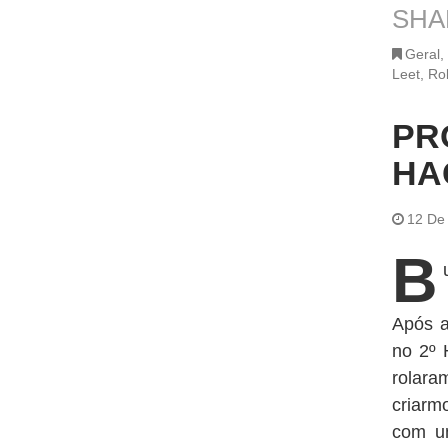
SHA
Geral
,
Leet
,
Rol
PR
HA
12 De
B
Após a
no 2º 
rolara
criarm
com um