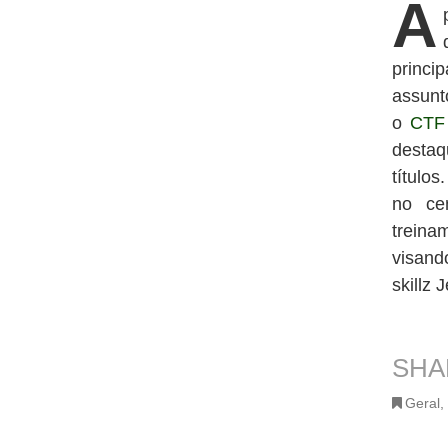
A
princi
assunt
o
CTF
destaq
título
no cen
treina
visand
skillz 
SHA
Geral
,