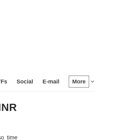
TFs
Social
E-mail
More
HNR
so time