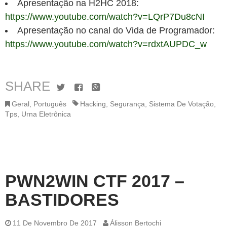
Apresentação na H2HC 2018:
https://www.youtube.com/watch?v=LQrP7Du8cNI
Apresentação no canal do Vida de Programador:
https://www.youtube.com/watch?v=rdxtAUPDC_w
SHARE
Twitter
Facebook
Google+
Geral
,
Português
Hacking
,
Segurança
,
Sistema De Votação
,
Tps
,
Urna Eletrônica
PWN2WIN CTF 2017 –
BASTIDORES
11 De Novembro De 2017
Álisson Bertochi