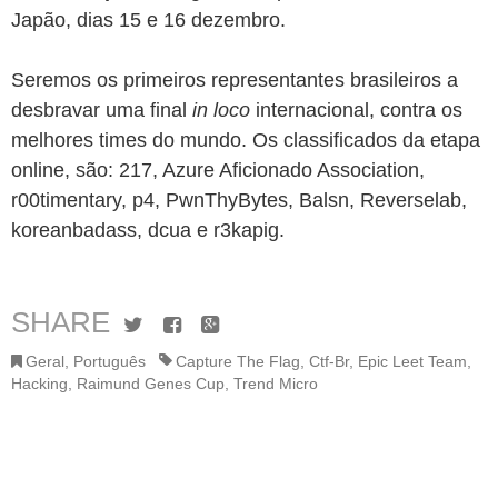
Japão, dias 15 e 16 dezembro.
Seremos os primeiros representantes brasileiros a
desbravar uma final
in loco
internacional, contra os
melhores times do mundo. Os classificados da etapa
online, são: 217, Azure Aficionado Association,
r00timentary, p4, PwnThyBytes, Balsn, Reverselab,
koreanbadass, dcua e r3kapig.
SHARE
Twitter
Facebook
Google+
Geral
,
Português
Capture The Flag
,
Ctf-Br
,
Epic Leet Team
,
Hacking
,
Raimund Genes Cup
,
Trend Micro