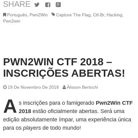
SHARE
Twitter
Facebook
Google+
Português
,
Pwn2Win
Capture The Flag
,
Ctf-Br
,
Hacking
,
Pwn2win
PWN2WIN CTF 2018 –
INSCRIÇÕES ABERTAS!
19 De Novembro De 2018
Álisson Bertochi
A
s inscrições para o famigerado
Pwn2Win CTF
2018
estão oficialmente abertas. Será uma
edição absolutamente ímpar, uma experiência única
para os
players
de todo mundo!