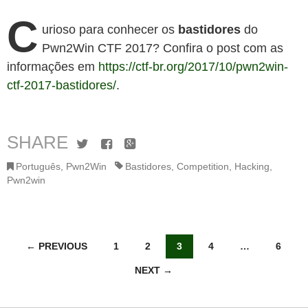
C
urioso para conhecer os
bastidores
do
Pwn2Win CTF 2017? Confira o post com as
informações em
https://ctf-br.org/2017/10/pwn2win-
ctf-2017-bastidores/
.
SHARE
Twitter
Facebook
Google+
Português
,
Pwn2Win
Bastidores
,
Competition
,
Hacking
,
Pwn2win
Posts
← PREVIOUS
1
2
3
4
…
6
NEXT →
navigation