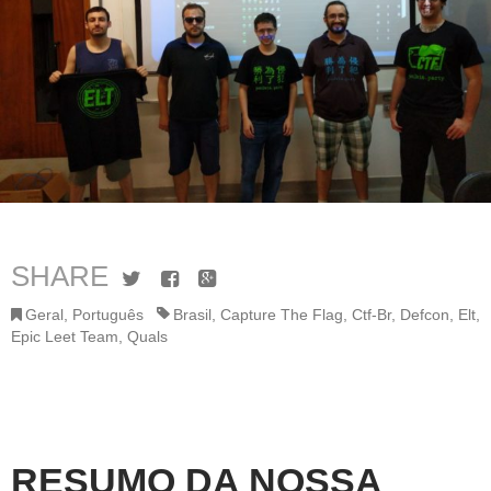
SHARE
Twitter
Facebook
Google+
Geral
,
Português
Brasil
,
Capture The Flag
,
Ctf-Br
,
Defcon
,
Elt
,
Epic Leet Team
,
Quals
RESUMO DA NOSSA