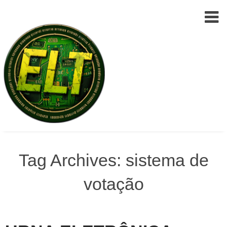
Epic
Skip
Leet
to
Tag Archives: sistema de
Team
(ELT)
content
votação