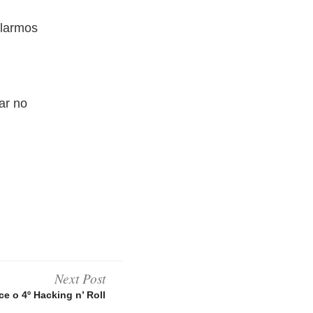
alarmos
rar no
Next Post
e o 4º Hacking n’ Roll