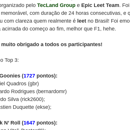
organizado pelo
TecLand Group
e
Epic Leet Team
. Fo
 memorável, com duração de 24 horas consecutivas, e 
u com clareza quem realmente é
leet
no Brasil! Foi em
a acirrada do começo ao fim, melhor que F1, hehe.
muito obrigado a todos os participantes!
o Top 3:
Goonies (
1727
pontos):
iel Quadros (gbr)
ardo Rodrigues (bernardomr)
do Silva (rick2600);
stien Duquette (ekse);
k N’ Roll (
1647
pontos):