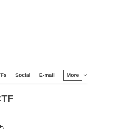
TFs
Social
E-mail
More
CTF
F
,