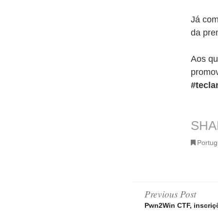
Já com
da pre
Aos qu
promov
#tecla
SHA
Portu
Post
Previous Post
Pwn2Win CTF, inscriç
navigatio