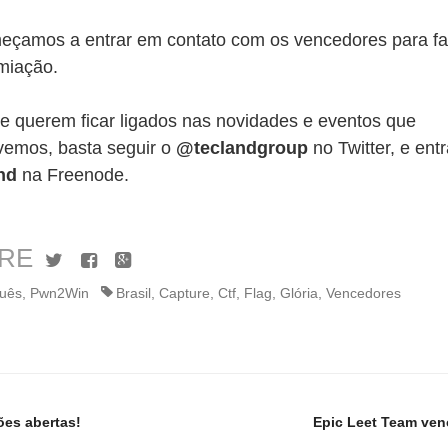
eçamos a entrar em contato com os vencedores para f
miação.
e querem ficar ligados nas novidades e eventos que
emos, basta seguir o
@teclandgroup
no Twitter, e ent
nd
na Freenode.
RE
Twitter
Facebook
Google+
guês
,
Pwn2Win
Brasil
,
Capture
,
Ctf
,
Flag
,
Glória
,
Vencedores
ões abertas!
Epic Leet Team venc
n