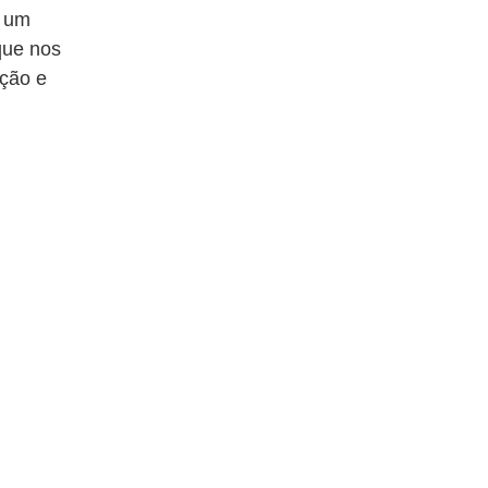
i um
que nos
oção e