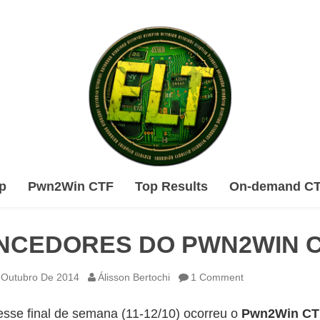
Skip
p
Pwn2Win CTF
Top Results
On-demand C
to
content
NCEDORES DO PWN2WIN 
 Outubro De 2014
Álisson Bertochi
1 Comment
esse final de semana (11-12/10) ocorreu o
Pwn2Win CT