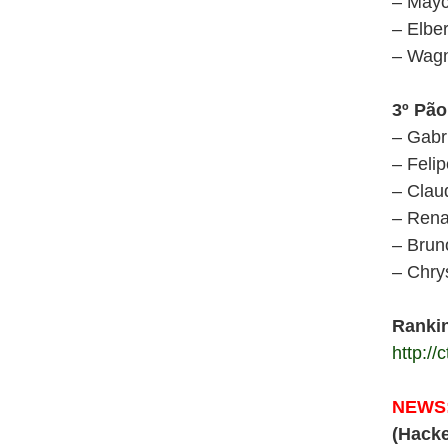
– Mayco
– Elber
– Wagne
3º Pão
– Gabr
– Feli
– Claud
– Rena
– Brun
– Chry
Ranki
http:/
NEWS
(Hacke