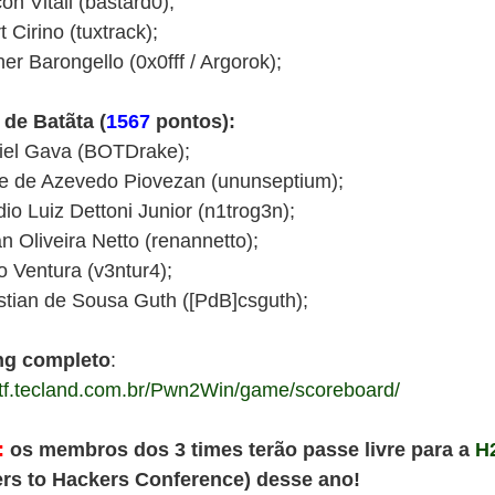
n Vitali (bastard0);
t Cirino (tuxtrack);
r Barongello (0x0fff / Argorok);
 de Batãta (
1567
pontos):
iel Gava (BOTDrake);
pe de Azevedo Piovezan (ununseptium);
io Luiz Dettoni Junior (n1trog3n);
n Oliveira Netto (renannetto);
o Ventura (v3ntur4);
stian de Sousa Guth ([PdB]csguth);
ng completo
:
/ctf.tecland.com.br/Pwn2Win/game/scoreboard/
:
os membros dos 3 times terão passe livre para a
H
rs to Hackers Conference) desse ano!