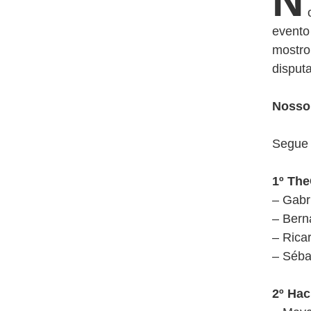
N
evento
mostro
disput
Nosso 
Segue 
1º The
– Gabr
– Bern
– Ricar
– Séba
2º Hac