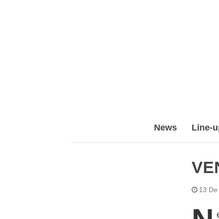
Epic
News
Line-u
Leet
Team
(ELT)
VE
13 De