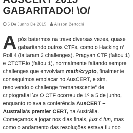
GABARITADO! \O/
5 De Junho De 2015
Álisson Bertochi
A
pós batermos na trave diversas vezes, quase
gabaritando outros CTFs, como o Hacking n’
Roll 4 (faltaram 3 challenges), Pragyan CTF (faltou 1)
e CTCTF.io (faltou 1), normalmente faltando sempre
challenges que envolviam
math/crypto
, finalmente
conseguimos emplacar no AusCERT, e sim,
resolvendo o challenge “remanescente” de
criptografia! \o/ O CTF ocorreu de 1º a 5 de junho,
enquanto rolava a conferência
AusCERT –
Australia’s premier CERT,
na Austrália.
Começamos a jogar nos dias finais,
just 4 fun
, mas
como o andamento das resoluções estava fluindo