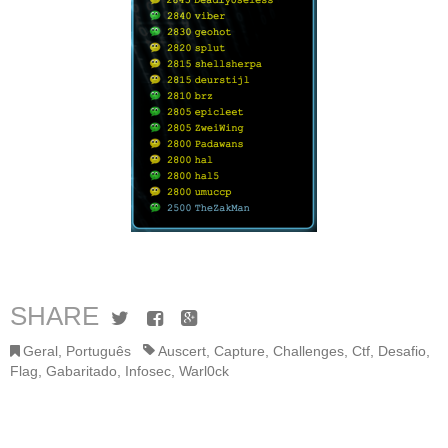
SHARE
Twitter
Facebook
Google+
Geral
,
Português
Auscert
,
Capture
,
Challenges
,
Ctf
,
Desafio
,
Flag
,
Gabaritado
,
Infosec
,
Warl0ck