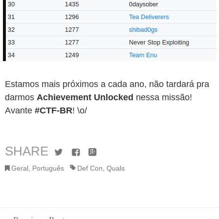
Estamos mais próximos a cada ano, não tardará pra
darmos
Achievement Unlocked
nessa missão!
Avante
#CTF-BR
! \o/
SHARE
Twitter
Facebook
Google+
Geral
,
Português
Def Con
,
Quals
Post