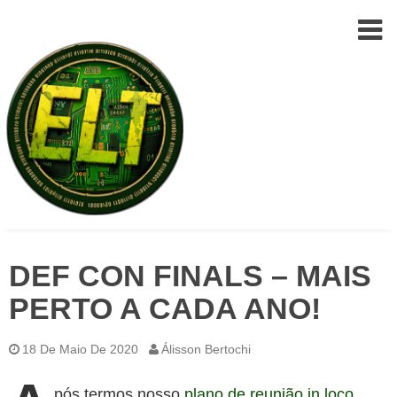
Epic
Skip
Leet
DEF CON FINALS – MAIS
to
Team
(ELT)
content
PERTO A CADA ANO!
18 De Maio De 2020
Álisson Bertochi
pós termos nosso
plano de reunião in loco