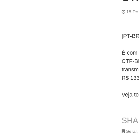
18 De
[PT-BR
É com 
CTF-BR
transmi
R$ 133
Veja t
SHA
Geral
,