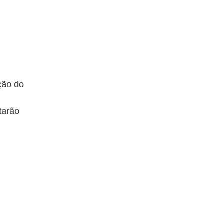
ção do
tarão