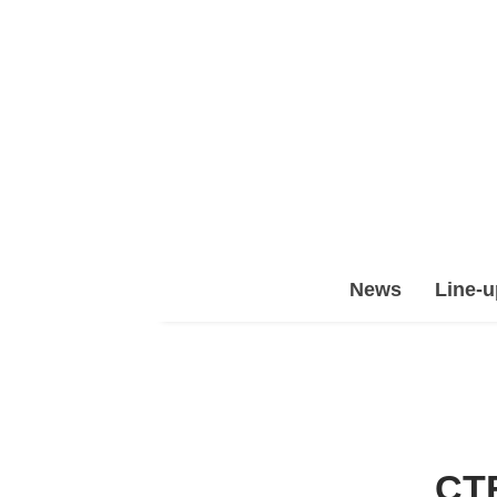
Epic
News
Line-u
Leet
Team
(ELT)
CT