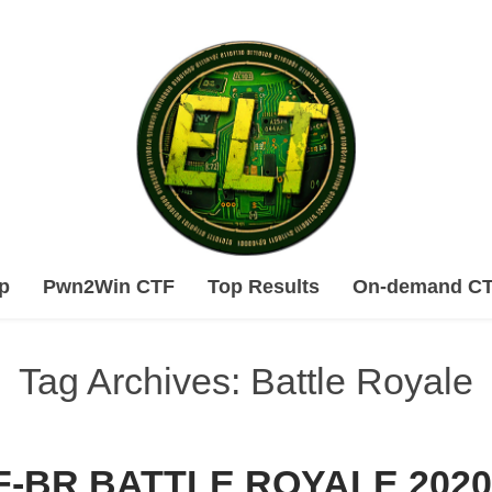
Skip
p
Pwn2Win CTF
Top Results
On-demand C
to
content
Tag Archives: Battle Royale
F-BR BATTLE ROYALE 2020