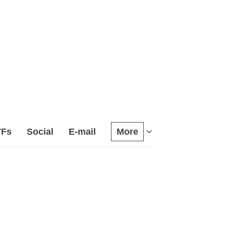
TFs
Social
E-mail
More