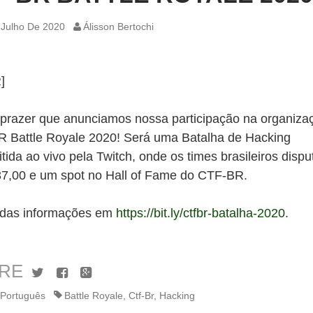
 Julho De 2020
Álisson Bertochi
]
prazer que anunciamos nossa participação na organiza
 Battle Royale 2020! Será uma Batalha de Hacking
tida ao vivo pela Twitch, onde os times brasileiros dispu
7,00 e um spot no Hall of Fame do CTF-BR.
odas informações em
https://bit.ly/ctfbr-batalha-2020
.
RE
Twitter
Facebook
Google+
Português
Battle Royale
,
Ctf-Br
,
Hacking