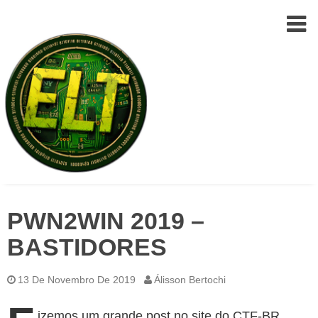
Epic
Skip
Leet
PWN2WIN 2019 –
to
Team
(ELT)
content
BASTIDORES
13 De Novembro De 2019
Álisson Bertochi
izemos um grande post no site do CTF-BR