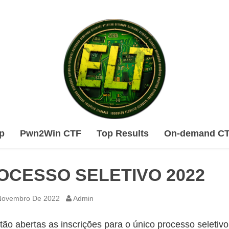
Skip
p
Pwn2Win CTF
Top Results
On-demand C
to
content
OCESSO SELETIVO 2022
Novembro De 2022
Admin
tão abertas as inscrições para o único processo seletivo