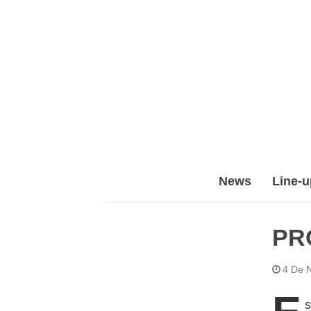
Epic
News
Line-u
Leet
Team
(ELT)
PR
4 De 
s