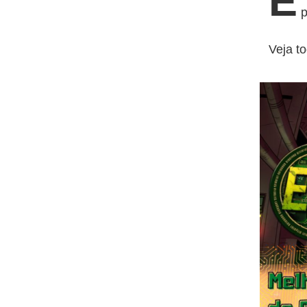
E
p
Veja t