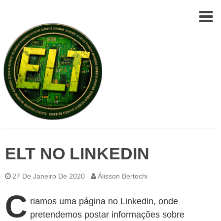
Epic
Skip
Leet
ELT NO LINKEDIN
to
Team
(ELT)
content
27 De Janeiro De 2020
Álisson Bertochi
C
riamos uma página no Linkedin, onde
pretendemos postar informações sobre