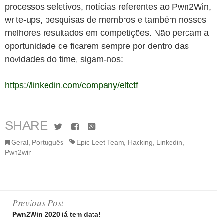
processos seletivos, notícias referentes ao Pwn2Win,
write-ups, pesquisas de membros e também nossos
melhores resultados em competições. Não percam a
oportunidade de ficarem sempre por dentro das
novidades do time, sigam-nos:
https://linkedin.com/company/eltctf
SHARE
Twitter
Facebook
Google+
Geral
,
Português
Epic Leet Team
,
Hacking
,
Linkedin
,
Pwn2win
Post
Previous Post
Pwn2Win 2020 já tem data!